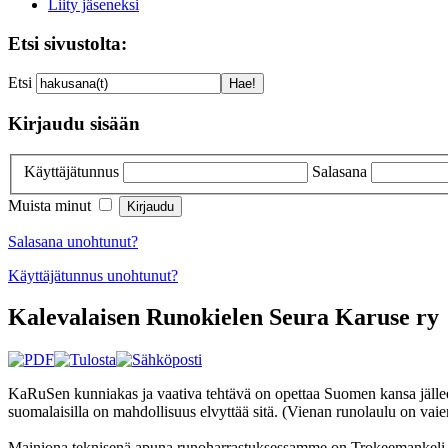
Liity jäseneksi
Etsi sivustolta:
Etsi
Kirjaudu sisään
Käyttäjätunnus
Salasana
Muista minut
Salasana unohtunut?
Käyttäjätunnus unohtunut?
Kalevalaisen Runokielen Seura Karuse ry
KaRuSen kunniakas ja vaativa tehtävä on opettaa Suomen kansa jällee
suomalaisilla on mahdollisuus elvyttää sitä. (Vienan runolaulu on vaienn
Mainiona teknisenä apuna runoharrastuksessamme on Trokeemankeli, KaR