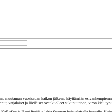
n, muutaman vuosisadan katkon jälkeen, käyttämään esivanhempiemme ik
ut, vatjalaiset ja liiviläiset ovat kuolleet sukupuuttoon, viron kieli typ
uSen ja Harri Perälä n lahja Suomen kalevalaiselle kansalle. Kulttuur