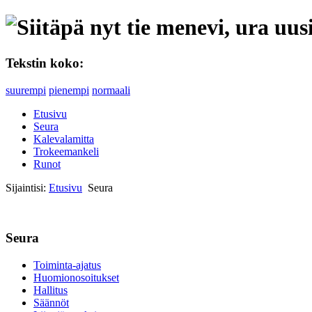
Tekstin koko:
suurempi
pienempi
normaali
Etusivu
Seura
Kalevalamitta
Trokeemankeli
Runot
Sijaintisi:
Etusivu
Seura
Seura
Toiminta-ajatus
Huomionosoitukset
Hallitus
Säännöt