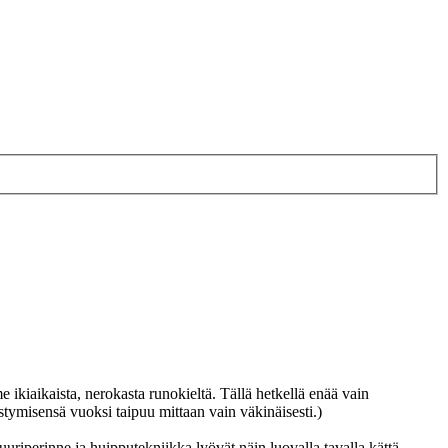
iaikaista, nerokasta runokieltä. Tällä hetkellä enää vain
istymisensä vuoksi taipuu mittaan vain väkinäisesti.)
iperinne ja huipputekniikka lyövät näin luovalla tavalla kättä