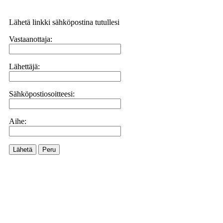
Lähetä linkki sähköpostina tutullesi
Vastaanottaja:
Lähettäjä:
Sähköpostiosoitteesi:
Aihe:
Lähetä
Peru