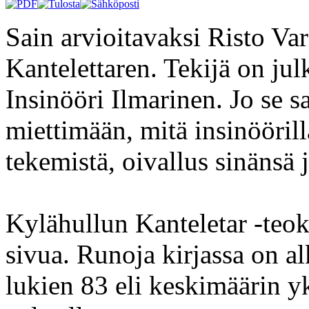
Sain arvioitavaksi Risto Va
Kantelettaren. Tekijä on jul
Insinööri Ilmarinen. Jo se 
miettimään, mitä insinööril
tekemistä, oivallus sinänsä 
Kylähullun Kanteletar -teok
sivua. Runoja kirjassa on a
lukien 83 eli keskimäärin y