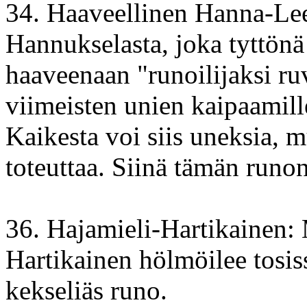
34. Haaveellinen Hanna-Le
Hannukselasta, joka tyttönä 
haaveenaan "runoilijaksi r
viimeisten unien kaipaamil
Kaikesta voi siis uneksia, mu
toteuttaa. Siinä tämän runo
36. Hajamieli-Hartikainen: 
Hartikainen hölmöilee tosis
kekseliäs runo.