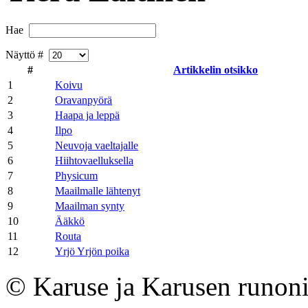
Hae
Näyttö #
#
Artikkelin otsikko
1
Koivu
2
Oravanpyörä
3
Haapa ja leppä
4
Ilpo
5
Neuvoja vaeltajalle
6
Hiihtovaelluksella
7
Physicum
8
Maailmalle lähtenyt
9
Maailman synty
10
Ääkkö
11
Routa
12
Yrjö Yrjön poika
© Karuse ja Karusen runoni