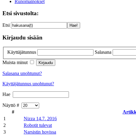
Runomainokset
Etsi sivustolta:
Etsi
Kirjaudu sisään
Käyttäjätunnus
Salasana
Muista minut
Salasana unohtunut?
Käyttäjätunnus unohtunut?
Hae
Näyttö #
#
Artikk
1
Nizza 14.7. 2016
2
Robotit tulevat
3
Narsistin hovissa