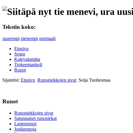
Tekstin koko:
suurempi
pienempi
normaali
Etusivu
Seura
Kalevalamitta
Trokeemankeli
Runot
Sijaintisi:
Etusivu
Runoniekkojen sivut
Seija Tuohesmaa
Runot
Runoniekkojen sivut
Satunnaiset runoniekat
Lastenrunot
Joulurunoja