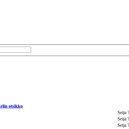
elin otsikko
Seija
Seija
Seija