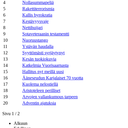
4
Nollasummapeliä
5
Rakettiterrorismia
6
Kallis byrokratia
7
Kestävyysvaje
8
Nettihuijari
9
Sotaveteraanin testamentti
10
Nuoruustango
11
Ystävän haudalla
12
Syyttömästi syrjäytynyt
13
Kesän tuokiokuvia
14
Katkelmia Vuorisaarnasta
15
Hallitus nyt meillä uusi
16
Ääneseudun Karjalaiset 70 vuotta
17
Kuolema nelostiellä
18
Aristoteleen perilliset
19
Arvojen vallankumous tarpeen
20
Adventin ajatuksia
Sivu 1 / 2
Alkuun